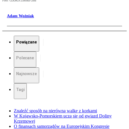
Foto: GDDKiA Zielona Góra
Adam Woźniak
Powiązane
Polecane
Najnowsze
Tagi
Znaleźć sposób na nierówną walkę z korkami
W Kujawsko-Pomorskiem uczą się od gwiazd Doliny
Krzemowej
O finansach samorządów na Europejskim Kongresie