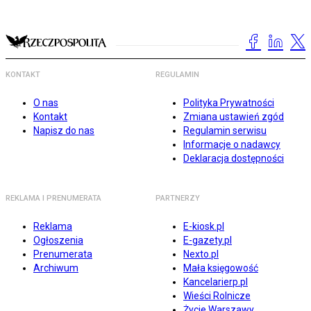
KONTAKT
REGULAMIN
O nas
Polityka Prywatności
Kontakt
Zmiana ustawień zgód
Napisz do nas
Regulamin serwisu
Informacje o nadawcy
Deklaracja dostępności
REKLAMA I PRENUMERATA
PARTNERZY
Reklama
E-kiosk.pl
Ogłoszenia
E-gazety.pl
Prenumerata
Nexto.pl
Archiwum
Mała księgowość
Kancelarierp.pl
Wieści Rolnicze
Życie Warszawy