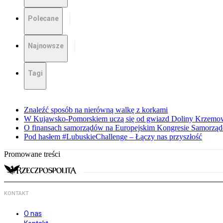
Polecane
Najnowsze
Tagi
Znaleźć sposób na nierówną walkę z korkami
W Kujawsko-Pomorskiem uczą się od gwiazd Doliny Krzemo
O finansach samorządów na Europejskim Kongresie Samorzą
Pod hasłem #LubuskieChallenge – Łączy nas przyszłość
Promowane treści
KONTAKT
O nas