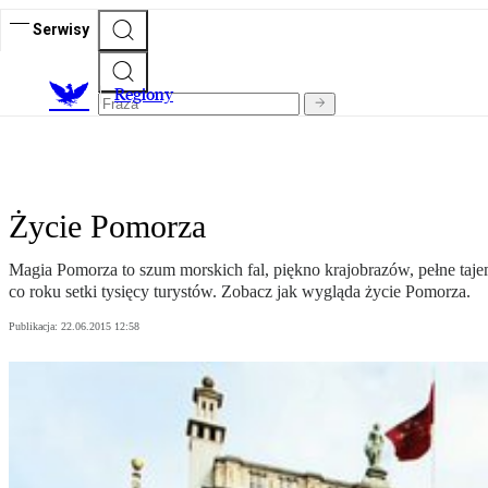
Serwisy
R
egiony
Życie Pomorza
Magia Pomorza to szum morskich fal, piękno krajobrazów, pełne tajem
co roku setki tysięcy turystów. Zobacz jak wygląda życie Pomorza.
Publikacja:
22.06.2015 12:58