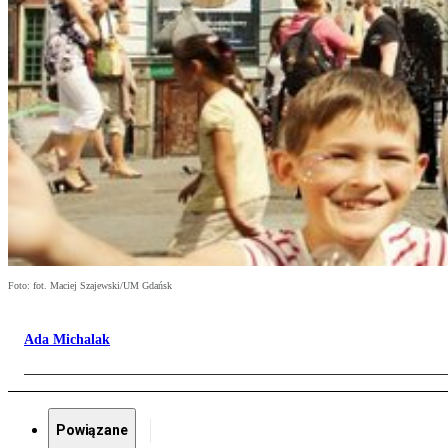
Foto: fot. Maciej Szajewski/UM Gdańsk
Ada Michalak
Powiązane