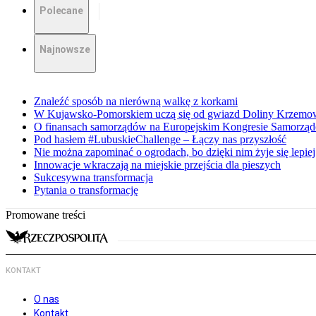
Polecane
Najnowsze
Znaleźć sposób na nierówną walkę z korkami
W Kujawsko-Pomorskiem uczą się od gwiazd Doliny Krzemo
O finansach samorządów na Europejskim Kongresie Samorzą
Pod hasłem #LubuskieChallenge – Łączy nas przyszłość
Nie można zapominać o ogrodach, bo dzięki nim żyje się lepiej
Innowacje wkraczają na miejskie przejścia dla pieszych
Sukcesywna transformacja
Pytania o transformację
Promowane treści
KONTAKT
O nas
Kontakt