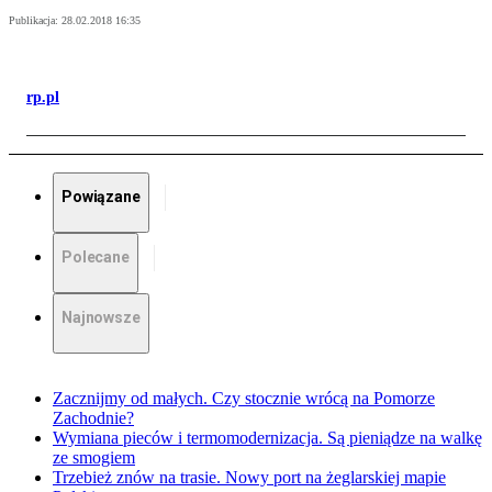
Publikacja:
28.02.2018 16:35
rp.pl
Powiązane
Polecane
Najnowsze
Zacznijmy od małych. Czy stocznie wrócą na Pomorze
Zachodnie?
Wymiana pieców i termomodernizacja. Są pieniądze na walkę
ze smogiem
Trzebież znów na trasie. Nowy port na żeglarskiej mapie