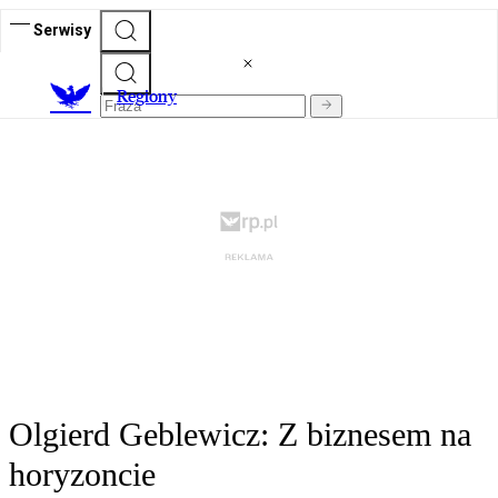
Serwisy
R
egiony
Olgierd Geblewicz: Z biznesem na
horyzoncie