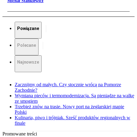
Michał Stankiewicz
Powiązane
Polecane
Najnowsze
Zacznijmy od małych. Czy stocznie wrócą na Pomorze
Zachodnie?
Wymiana pieców i termomodernizacja. Są pieniądze na walkę
ze smogiem
Trzebież znów na trasie. Nowy port na żeglarskiej mapie
Polski
Kulinaria, piwo i trójniak. Sześć produktów regionalnych w
finale
Promowane treści