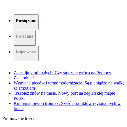
Powiązane
Polecane
Najnowsze
Zacznijmy od małych. Czy stocznie wrócą na Pomorze
Zachodnie?
Wymiana pieców i termomodernizacja. Są pieniądze na walkę
ze smogiem
Trzebież znów na trasie. Nowy port na żeglarskiej mapie
Polski
Kulinaria, piwo i trójniak. Sześć produktów regionalnych w
finale
Promowane treści