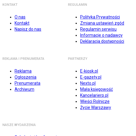
KONTAKT
REGULAMIN
O nas
Polityka Prywatności
Kontakt
Zmiana ustawień zgód
Napisz do nas
Regulamin serwisu
Informacje o nadawcy
Deklaracja dostępności
REKLAMA I PRENUMERATA
PARTNERZY
Reklama
E-kiosk.pl
Ogłoszenia
E-gazety.pl
Prenumerata
Nexto.pl
Archiwum
Mała księgowość
Kancelarierp.pl
Wieści Rolnicze
Życie Warszawy
NASZE WYDARZENIA