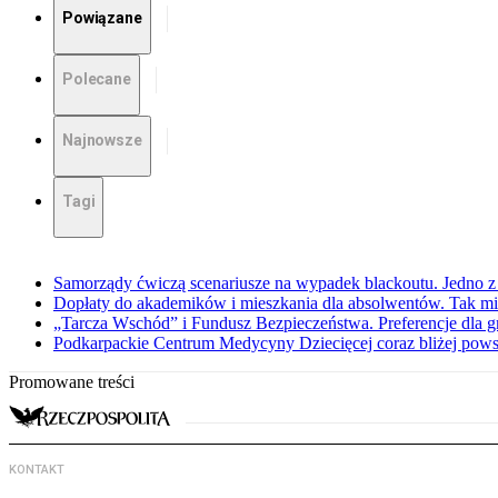
Powiązane
Polecane
Najnowsze
Tagi
Samorządy ćwiczą scenariusze na wypadek blackoutu. Jedno z 
Dopłaty do akademików i mieszkania dla absolwentów. Tak mi
„Tarcza Wschód” i Fundusz Bezpieczeństwa. Preferencje dla g
Podkarpackie Centrum Medycyny Dziecięcej coraz bliżej pows
Promowane treści
KONTAKT