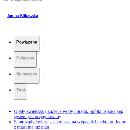
Foto: Fotorzepa, Jakub Czermiński
Janina Blikowska
Powiązane
Polecane
Najnowsze
Tagi
Upały zwiększają zużycie wody i prądu. Spółki uspokajają:
system jest przygotowany
Samorządy ćwiczą scenariusze na wypadek blackoutu. Jedno
z miast ma już plan