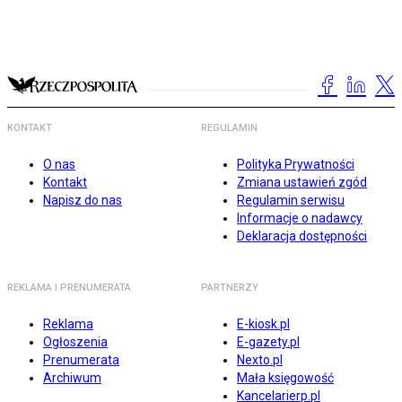
KONTAKT
REGULAMIN
O nas
Polityka Prywatności
Kontakt
Zmiana ustawień zgód
Napisz do nas
Regulamin serwisu
Informacje o nadawcy
Deklaracja dostępności
REKLAMA I PRENUMERATA
PARTNERZY
Reklama
E-kiosk.pl
Ogłoszenia
E-gazety.pl
Prenumerata
Nexto.pl
Archiwum
Mała księgowość
Kancelarierp.pl