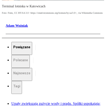
Terminal lotniska w Katowicach
Foto: Frees, CC BY-SA 3.0 <https://creativecommons.org/licenses/by-sa/3.0>, via Wikimedia Commons
Adam Woźniak
Powiązane
Polecane
Najnowsze
Tagi
Upały zwiększają zużycie wody i prądu. Spółki uspokajają: