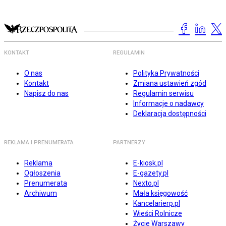
KONTAKT
REGULAMIN
O nas
Polityka Prywatności
Kontakt
Zmiana ustawień zgód
Napisz do nas
Regulamin serwisu
Informacje o nadawcy
Deklaracja dostępności
REKLAMA I PRENUMERATA
PARTNERZY
Reklama
E-kiosk.pl
Ogłoszenia
E-gazety.pl
Prenumerata
Nexto.pl
Archiwum
Mała księgowość
Kancelarierp.pl
Wieści Rolnicze
Życie Warszawy