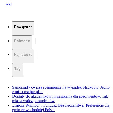
wkt
Powiązane
Polecane
Najnowsze
Tagi
Samorządy ćwiczą scenariusze na wypadek blackoutu. Jedno
z miast ma już plan
Dopłaty do akademików i mieszkania dla absolwentów. Tak
miasta walczą o studentów
„Tarcza Wschód” i Fundusz Bezpieczeństwa. Preferencje dla
gmin ze wschodniej Polski