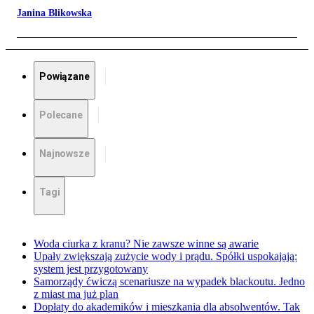
Janina Blikowska
Powiązane
Polecane
Najnowsze
Tagi
Woda ciurka z kranu? Nie zawsze winne są awarie
Upały zwiększają zużycie wody i prądu. Spółki uspokajają:
system jest przygotowany
Samorządy ćwiczą scenariusze na wypadek blackoutu. Jedno
z miast ma już plan
Dopłaty do akademików i mieszkania dla absolwentów. Tak