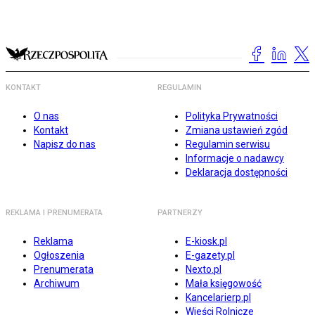
KONTAKT
REGULAMIN
O nas
Polityka Prywatności
Kontakt
Zmiana ustawień zgód
Napisz do nas
Regulamin serwisu
Informacje o nadawcy
Deklaracja dostępności
REKLAMA I PRENUMERATA
PARTNERZY
Reklama
E-kiosk.pl
Ogłoszenia
E-gazety.pl
Prenumerata
Nexto.pl
Archiwum
Mała księgowość
Kancelarierp.pl
Wieści Rolnicze