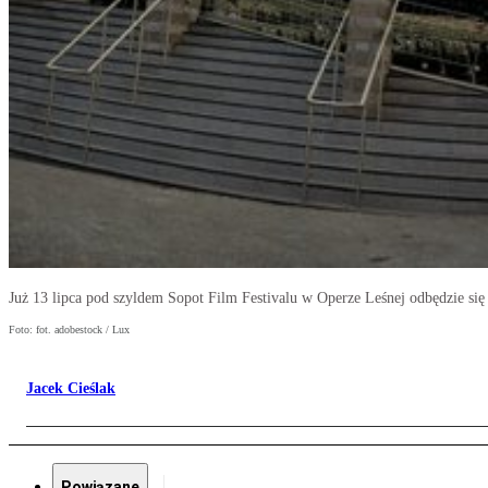
Już 13 lipca pod szyldem Sopot Film Festivalu w Operze Leśnej odbędzie si
Foto: fot. adobestock / Lux
Jacek Cieślak
Powiązane