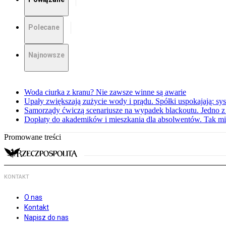
Polecane
Najnowsze
Woda ciurka z kranu? Nie zawsze winne są awarie
Upały zwiększają zużycie wody i prądu. Spółki uspokajają: sy
Samorządy ćwiczą scenariusze na wypadek blackoutu. Jedno z 
Dopłaty do akademików i mieszkania dla absolwentów. Tak mi
Promowane treści
KONTAKT
O nas
Kontakt
Napisz do nas