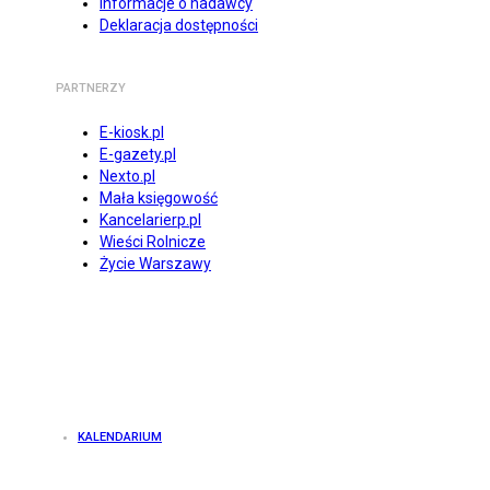
Informacje o nadawcy
Deklaracja dostępności
PARTNERZY
E-kiosk.pl
E-gazety.pl
Nexto.pl
Mała księgowość
Kancelarierp.pl
Wieści Rolnicze
Życie Warszawy
KALENDARIUM