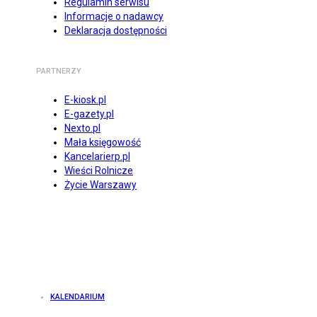
Regulamin serwisu
Informacje o nadawcy
Deklaracja dostępności
PARTNERZY
E-kiosk.pl
E-gazety.pl
Nexto.pl
Mała księgowość
Kancelarierp.pl
Wieści Rolnicze
Życie Warszawy
KALENDARIUM