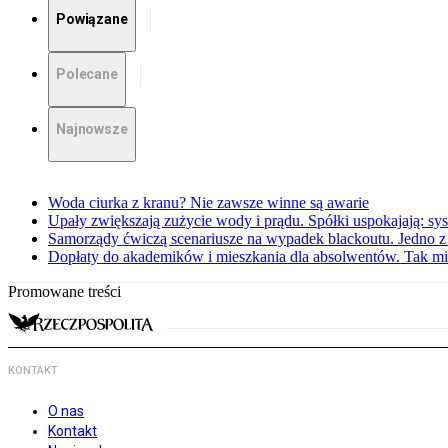
Powiązane
Polecane
Najnowsze
Woda ciurka z kranu? Nie zawsze winne są awarie
Upały zwiększają zużycie wody i prądu. Spółki uspokajają: sy
Samorządy ćwiczą scenariusze na wypadek blackoutu. Jedno z 
Dopłaty do akademików i mieszkania dla absolwentów. Tak mi
Promowane treści
KONTAKT
O nas
Kontakt