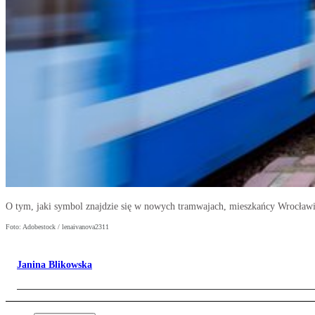
O tym, jaki symbol znajdzie się w nowych tramwajach, mieszkańcy Wrocław
Foto: Adobestock / lenaivanova2311
Janina Blikowska