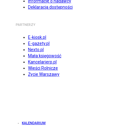
Informacje o nadawcy
Deklaracja dostępności
PARTNERZY
E-kiosk.pl
E-gazety.pl
Nexto.pl
Mała księgowość
Kancelarierp.pl
Wieści Rolnicze
Życie Warszawy
KALENDARIUM