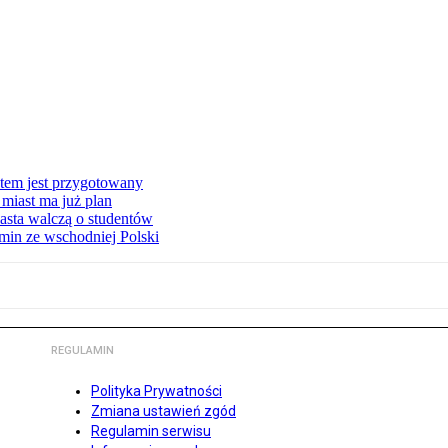
stem jest przygotowany
miast ma już plan
asta walczą o studentów
min ze wschodniej Polski
REGULAMIN
Polityka Prywatności
Zmiana ustawień zgód
Regulamin serwisu