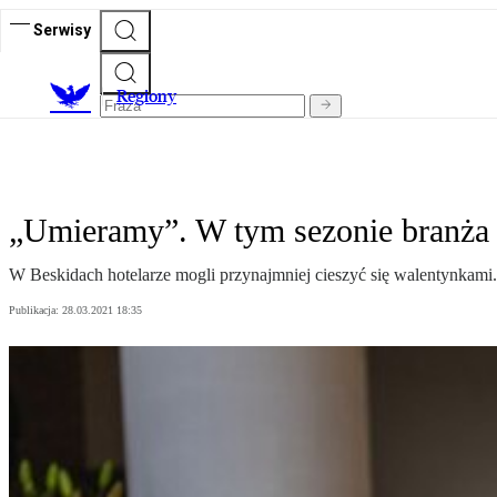
Serwisy
R
egiony
„Umieramy”. W tym sezonie branża s
W Beskidach hotelarze mogli przynajmniej cieszyć się walentynkami.
Publikacja:
28.03.2021 18:35