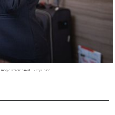
 mogło stracić nawet 150 tys. osób.