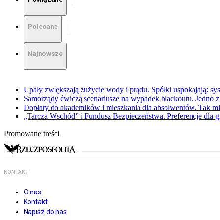
Polecane
Najnowsze
Upały zwiększają zużycie wody i prądu. Spółki uspokajają: sy
Samorządy ćwiczą scenariusze na wypadek blackoutu. Jedno z 
Dopłaty do akademików i mieszkania dla absolwentów. Tak mi
„Tarcza Wschód” i Fundusz Bezpieczeństwa. Preferencje dla g
Promowane treści
KONTAKT
O nas
Kontakt
Napisz do nas