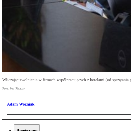
Wliczając zwolnienia w firmach współpracujących z hotelami (od sprzątania po
Foto: Fot. Pixabay
Adam Woźniak
Powiązane