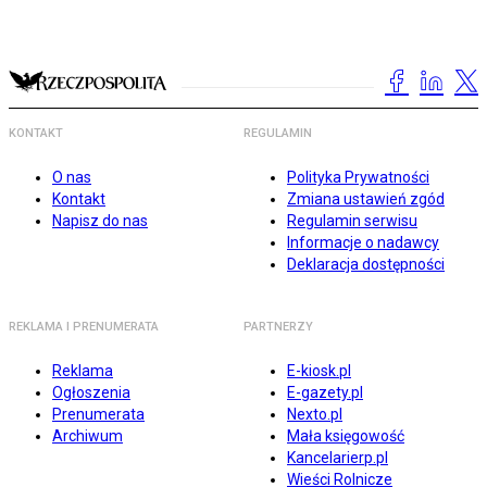
KONTAKT
REGULAMIN
O nas
Polityka Prywatności
Kontakt
Zmiana ustawień zgód
Napisz do nas
Regulamin serwisu
Informacje o nadawcy
Deklaracja dostępności
REKLAMA I PRENUMERATA
PARTNERZY
Reklama
E-kiosk.pl
Ogłoszenia
E-gazety.pl
Prenumerata
Nexto.pl
Archiwum
Mała księgowość
Kancelarierp.pl
Wieści Rolnicze