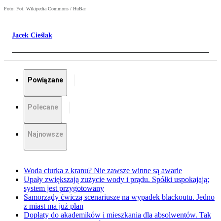
Foto: Fot. Wikipedia Commons / HuBar
Jacek Cieślak
Powiązane
Polecane
Najnowsze
Woda ciurka z kranu? Nie zawsze winne są awarie
Upały zwiększają zużycie wody i prądu. Spółki uspokajają:
system jest przygotowany
Samorządy ćwiczą scenariusze na wypadek blackoutu. Jedno
z miast ma już plan
Dopłaty do akademików i mieszkania dla absolwentów. Tak