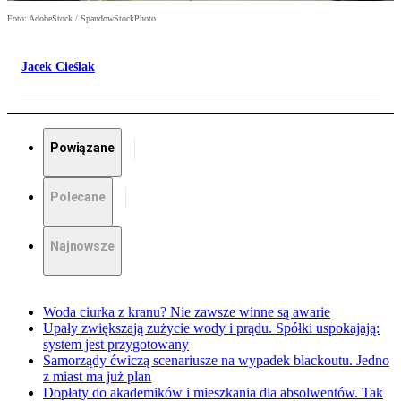
Foto: AdobeStock / SpandowStockPhoto
Jacek Cieślak
Powiązane
Polecane
Najnowsze
Woda ciurka z kranu? Nie zawsze winne są awarie
Upały zwiększają zużycie wody i prądu. Spółki uspokajają:
system jest przygotowany
Samorządy ćwiczą scenariusze na wypadek blackoutu. Jedno
z miast ma już plan
Dopłaty do akademików i mieszkania dla absolwentów. Tak