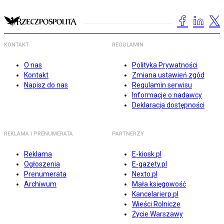
KONTAKT
REGULAMIN
O nas
Polityka Prywatności
Kontakt
Zmiana ustawień zgód
Napisz do nas
Regulamin serwisu
Informacje o nadawcy
Deklaracja dostępności
REKLAMA I PRENUMERATA
PARTNERZY
Reklama
E-kiosk.pl
Ogłoszenia
E-gazety.pl
Prenumerata
Nexto.pl
Archiwum
Mała księgowość
Kancelarierp.pl
Wieści Rolnicze
Życie Warszawy