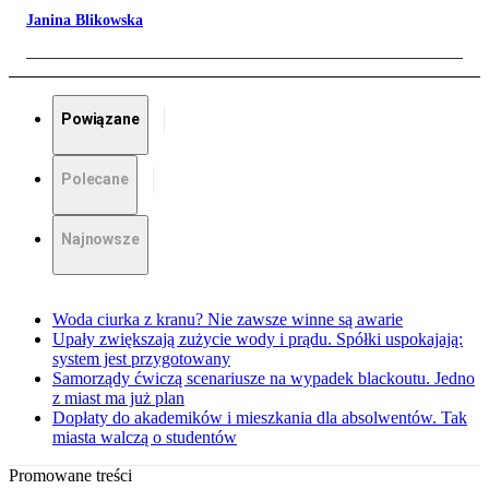
Janina Blikowska
Powiązane
Polecane
Najnowsze
Woda ciurka z kranu? Nie zawsze winne są awarie
Upały zwiększają zużycie wody i prądu. Spółki uspokajają:
system jest przygotowany
Samorządy ćwiczą scenariusze na wypadek blackoutu. Jedno
z miast ma już plan
Dopłaty do akademików i mieszkania dla absolwentów. Tak
miasta walczą o studentów
Promowane treści