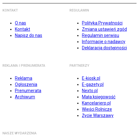
KONTAKT
REGULAMIN
O nas
Polityka Prywatności
Kontakt
Zmiana ustawień zgód
Napisz do nas
Regulamin serwisu
Informacje o nadawcy
Deklaracja dostępności
REKLAMA I PRENUMERATA
PARTNERZY
Reklama
E-kiosk.pl
Ogłoszenia
E-gazety.pl
Prenumerata
Nexto.pl
Archiwum
Mała księgowość
Kancelarierp.pl
Wieści Rolnicze
Życie Warszawy
NASZE WYDARZENIA