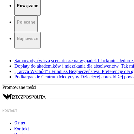
Powiązane
Polecane
Najnowsze
Samorządy ćwiczą scenariusze na wypadek blackoutu. Jedno z 
Dopłaty do akademików i mieszkania dla absolwentów. Tak mi
„Tarcza Wschód” i Fundusz Bezpieczeństwa. Preferencje dla g
Podkarpackie Centrum Medycyny Dziecięcej coraz bliżej pows
Promowane treści
KONTAKT
O nas
Kontakt