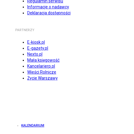
Regulamin serwisu
Informacje o nadawcy
Deklaracja dostępności
PARTNERZY
E-kiosk.pl
E-gazety.pl
Nexto.pl
Mała księgowość
Kancelarierp.pl
Wieści Rolnicze
Życie Warszawy
KALENDARIUM