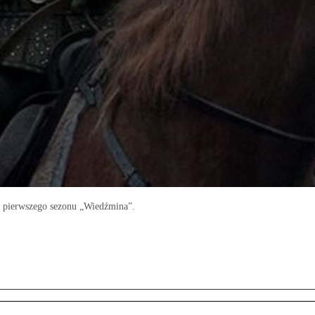
 pierwszego sezonu „Wiedźmina”.