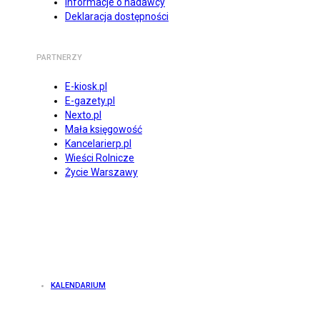
Informacje o nadawcy
Deklaracja dostępności
PARTNERZY
E-kiosk.pl
E-gazety.pl
Nexto.pl
Mała księgowość
Kancelarierp.pl
Wieści Rolnicze
Życie Warszawy
KALENDARIUM