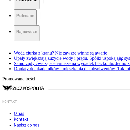
Polecane
Najnowsze
Woda ciurka z kranu? Nie zawsze winne są awarie
Upały zwiększają zużycie wody i prądu. Spółki uspokajają: sy
Samorządy ćwiczą scenariusze na wypadek blackoutu. Jedno z 
Dopłaty do akademików i mieszkania dla absolwentów. Tak mi
Promowane treści
KONTAKT
O nas
Kontakt
Napisz do nas