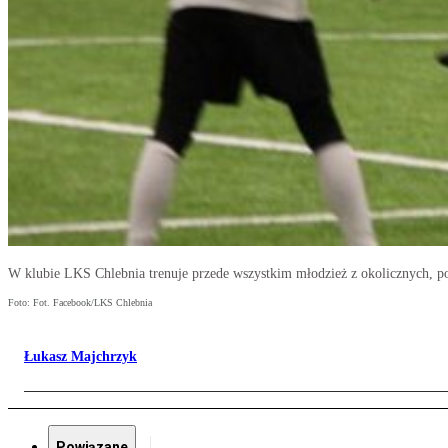
W klubie LKS Chlebnia trenuje przede wszystkim młodzież z okolicznych, p
Foto: Fot. Facebook/LKS Chlebnia
Łukasz Majchrzyk
Powiązane