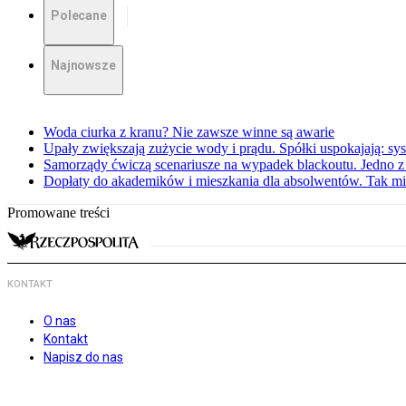
Polecane
Najnowsze
Woda ciurka z kranu? Nie zawsze winne są awarie
Upały zwiększają zużycie wody i prądu. Spółki uspokajają: sy
Samorządy ćwiczą scenariusze na wypadek blackoutu. Jedno z 
Dopłaty do akademików i mieszkania dla absolwentów. Tak mi
Promowane treści
KONTAKT
O nas
Kontakt
Napisz do nas