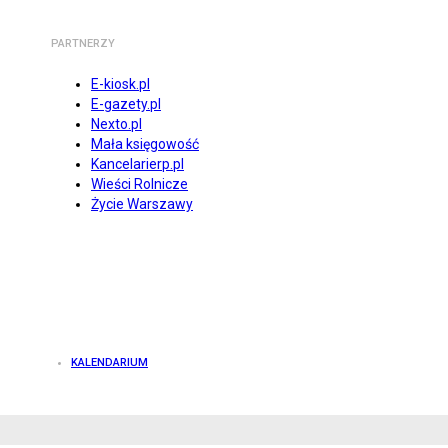
PARTNERZY
E-kiosk.pl
E-gazety.pl
Nexto.pl
Mała księgowość
Kancelarierp.pl
Wieści Rolnicze
Życie Warszawy
KALENDARIUM