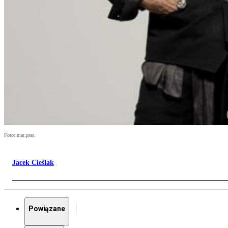
Foto: mat.pras.
Jacek Cieślak
Powiązane