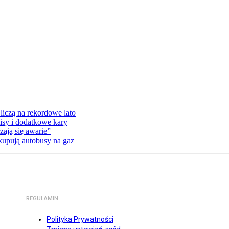
liczą na rekordowe lato
isy i dodatkowe kary
ają się awarie”
 kupują autobusy na gaz
REGULAMIN
Polityka Prywatności