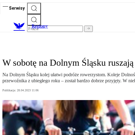
Serwisy
R
egiony
W sobotę na Dolnym Śląsku ruszaj
Na Dolnym Śląsku kolej ułatwi podróże rowerzystom. Koleje Dolnośl
przewoźnika z ubiegłego roku – został bardzo dobrze przyjęty. W nie
Publikacja:
28.04.2023 11:06