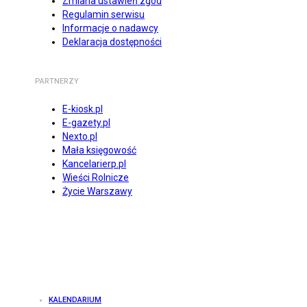
Zmiana ustawień zgód
Regulamin serwisu
Informacje o nadawcy
Deklaracja dostępności
PARTNERZY
E-kiosk.pl
E-gazety.pl
Nexto.pl
Mała księgowość
Kancelarierp.pl
Wieści Rolnicze
Życie Warszawy
KALENDARIUM