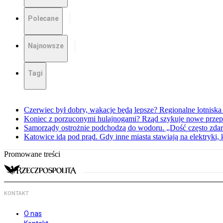
Polecane
Najnowsze
Tagi
Czerwiec był dobry, wakacje będą lepsze? Regionalne lotniska 
Koniec z porzuconymi hulajnogami? Rząd szykuje nowe przep
Samorządy ostrożnie podchodzą do wodoru. „Dość często zdarz
Katowice idą pod prąd. Gdy inne miasta stawiają na elektryki,
Promowane treści
KONTAKT
O nas