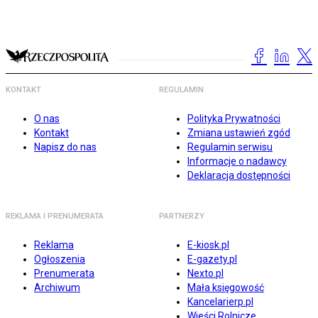
KONTAKT
REGULAMIN
O nas
Polityka Prywatności
Kontakt
Zmiana ustawień zgód
Napisz do nas
Regulamin serwisu
Informacje o nadawcy
Deklaracja dostępności
REKLAMA I PRENUMERATA
PARTNERZY
Reklama
E-kiosk.pl
Ogłoszenia
E-gazety.pl
Prenumerata
Nexto.pl
Archiwum
Mała księgowość
Kancelarierp.pl
Wieści Rolnicze