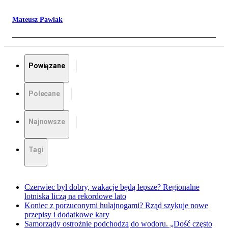
Mateusz Pawlak
Powiązane
Polecane
Najnowsze
Tagi
Czerwiec był dobry, wakacje będą lepsze? Regionalne
lotniska liczą na rekordowe lato
Koniec z porzuconymi hulajnogami? Rząd szykuje nowe
przepisy i dodatkowe kary
Samorządy ostrożnie podchodzą do wodoru. „Dość często