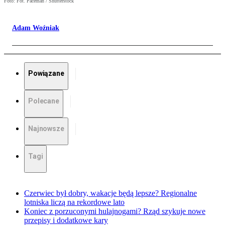
Foto: Fot. Paceman / Shutterstock
Adam Woźniak
Powiązane
Polecane
Najnowsze
Tagi
Czerwiec był dobry, wakacje będą lepsze? Regionalne
lotniska liczą na rekordowe lato
Koniec z porzuconymi hulajnogami? Rząd szykuje nowe
przepisy i dodatkowe kary