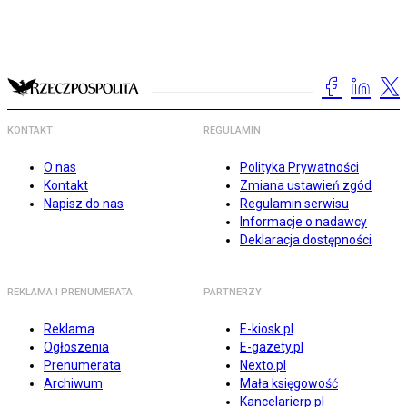
KONTAKT
REGULAMIN
O nas
Polityka Prywatności
Kontakt
Zmiana ustawień zgód
Napisz do nas
Regulamin serwisu
Informacje o nadawcy
Deklaracja dostępności
REKLAMA I PRENUMERATA
PARTNERZY
Reklama
E-kiosk.pl
Ogłoszenia
E-gazety.pl
Prenumerata
Nexto.pl
Archiwum
Mała księgowość
Kancelarierp.pl