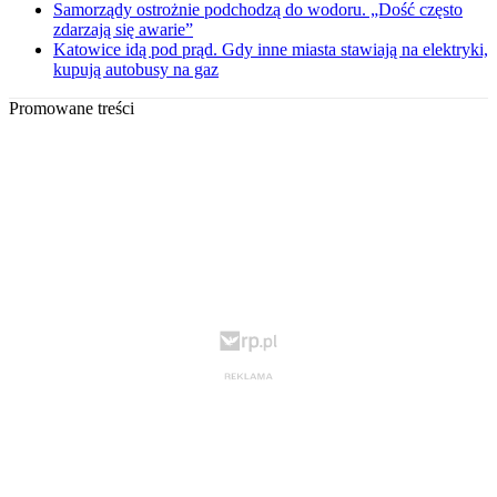
Samorządy ostrożnie podchodzą do wodoru. „Dość często
zdarzają się awarie”
Katowice idą pod prąd. Gdy inne miasta stawiają na elektryki,
kupują autobusy na gaz
Promowane treści