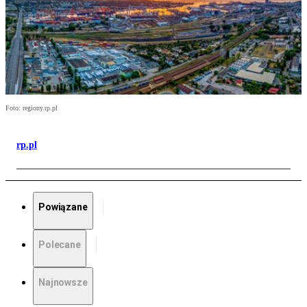
Foto: regiony.rp.pl
rp.pl
Powiązane
Polecane
Najnowsze