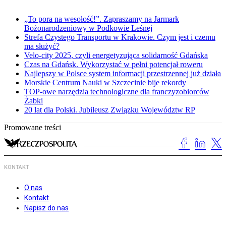
„To pora na wesołość!”. Zapraszamy na Jarmark
Bożonarodzeniowy w Podkowie Leśnej
Strefa Czystego Transportu w Krakowie. Czym jest i czemu
ma służyć?
Velo-city 2025, czyli energetyzująca solidarność Gdańska
Czas na Gdańsk. Wykorzystać w pełni potencjał roweru
Najlepszy w Polsce system informacji przestrzennej już działa
Morskie Centrum Nauki w Szczecinie bije rekordy
TOP-owe narzędzia technologiczne dla franczyzobiorców
Żabki
20 lat dla Polski. Jubileusz Związku Województw RP
Promowane treści
KONTAKT
O nas
Kontakt
Napisz do nas