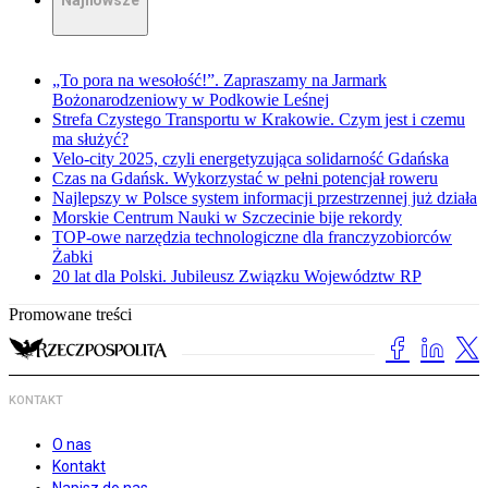
Najnowsze
„To pora na wesołość!”. Zapraszamy na Jarmark
Bożonarodzeniowy w Podkowie Leśnej
Strefa Czystego Transportu w Krakowie. Czym jest i czemu
ma służyć?
Velo-city 2025, czyli energetyzująca solidarność Gdańska
Czas na Gdańsk. Wykorzystać w pełni potencjał roweru
Najlepszy w Polsce system informacji przestrzennej już działa
Morskie Centrum Nauki w Szczecinie bije rekordy
TOP-owe narzędzia technologiczne dla franczyzobiorców
Żabki
20 lat dla Polski. Jubileusz Związku Województw RP
Promowane treści
KONTAKT
O nas
Kontakt