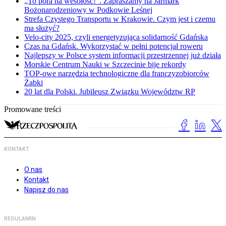
„To pora na wesołość!”. Zapraszamy na Jarmark
Bożonarodzeniowy w Podkowie Leśnej
Strefa Czystego Transportu w Krakowie. Czym jest i czemu
ma służyć?
Velo-city 2025, czyli energetyzująca solidarność Gdańska
Czas na Gdańsk. Wykorzystać w pełni potencjał roweru
Najlepszy w Polsce system informacji przestrzennej już działa
Morskie Centrum Nauki w Szczecinie bije rekordy
TOP-owe narzędzia technologiczne dla franczyzobiorców
Żabki
20 lat dla Polski. Jubileusz Związku Województw RP
Promowane treści
KONTAKT
O nas
Kontakt
Napisz do nas
REGULAMIN