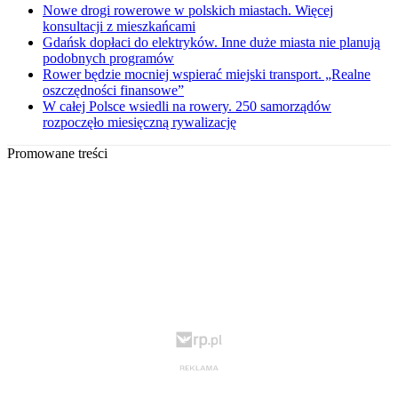
Nowe drogi rowerowe w polskich miastach. Więcej
konsultacji z mieszkańcami
Gdańsk dopłaci do elektryków. Inne duże miasta nie planują
podobnych programów
Rower będzie mocniej wspierać miejski transport. „Realne
oszczędności finansowe”
W całej Polsce wsiedli na rowery. 250 samorządów
rozpoczęło miesięczną rywalizację
Promowane treści