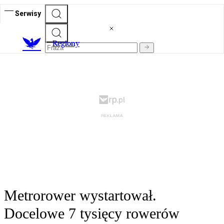
Serwisy
R
egiony
Metrorower wystartował.
Docelowe 7 tysięcy rowerów