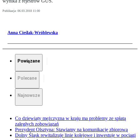
wynika z rejestrów GUS.
Publikacja:
06.03.2018 11:00
Anna Cieślak-Wróblewska
Powiązane
Polecane
Najnowsze
Co dziewiąty mężczyzna w kraju ma problemy ze spłatą
zaległych zobowiązań
Prezydent Olsztyna: Stawiamy na komunikację zbiorową
Dolny Śląsk rewitalizuje linie kolejowe i inwestuje w pociągi