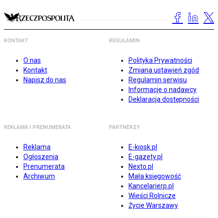
KONTAKT
REGULAMIN
O nas
Polityka Prywatności
Kontakt
Zmiana ustawień zgód
Napisz do nas
Regulamin serwisu
Informacje o nadawcy
Deklaracja dostępności
REKLAMA I PRENUMERATA
PARTNERZY
Reklama
E-kiosk.pl
Ogłoszenia
E-gazety.pl
Prenumerata
Nexto.pl
Archiwum
Mała księgowość
Kancelarierp.pl
Wieści Rolnicze
Życie Warszawy