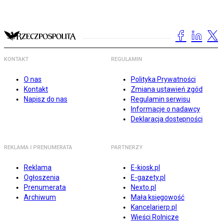
KONTAKT
REGULAMIN
O nas
Polityka Prywatności
Kontakt
Zmiana ustawień zgód
Napisz do nas
Regulamin serwisu
Informacje o nadawcy
Deklaracja dostępności
REKLAMA I PRENUMERATA
PARTNERZY
Reklama
E-kiosk.pl
Ogłoszenia
E-gazety.pl
Prenumerata
Nexto.pl
Archiwum
Mała księgowość
Kancelarierp.pl
Wieści Rolnicze