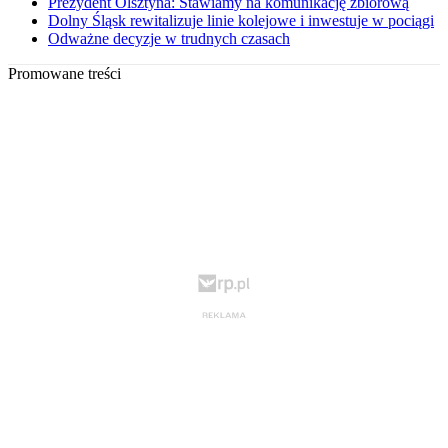
Prezydent Olsztyna: Stawiamy na komunikację zbiorową
Dolny Śląsk rewitalizuje linie kolejowe i inwestuje w pociągi
Odważne decyzje w trudnych czasach
Promowane treści