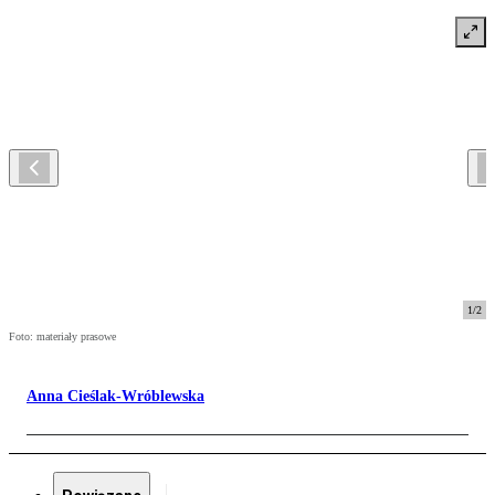
1
/
2
Foto: materiały prasowe
Anna Cieślak-Wróblewska