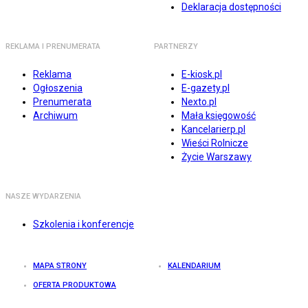
Deklaracja dostępności
REKLAMA I PRENUMERATA
PARTNERZY
Reklama
E-kiosk.pl
Ogłoszenia
E-gazety.pl
Prenumerata
Nexto.pl
Archiwum
Mała księgowość
Kancelarierp.pl
Wieści Rolnicze
Życie Warszawy
NASZE WYDARZENIA
Szkolenia i konferencje
MAPA STRONY
KALENDARIUM
OFERTA PRODUKTOWA