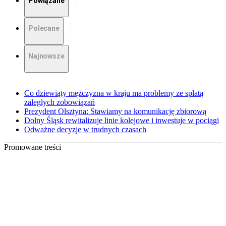
Powiązane
Polecane
Najnowsze
Co dziewiąty mężczyzna w kraju ma problemy ze spłatą
zaległych zobowiązań
Prezydent Olsztyna: Stawiamy na komunikację zbiorową
Dolny Śląsk rewitalizuje linie kolejowe i inwestuje w pociągi
Odważne decyzje w trudnych czasach
Promowane treści