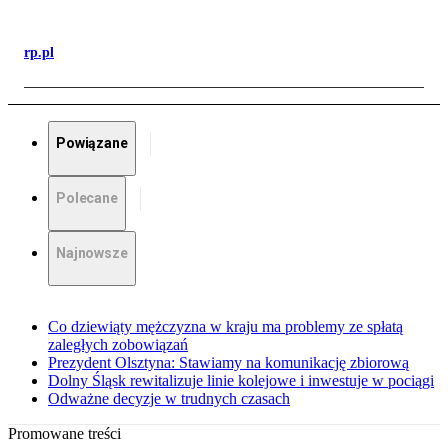
rp.pl
Powiązane
Polecane
Najnowsze
Co dziewiąty mężczyzna w kraju ma problemy ze spłatą
zaległych zobowiązań
Prezydent Olsztyna: Stawiamy na komunikację zbiorową
Dolny Śląsk rewitalizuje linie kolejowe i inwestuje w pociągi
Odważne decyzje w trudnych czasach
Promowane treści