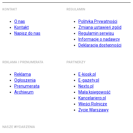
KONTAKT
REGULAMIN
O nas
Polityka Prywatności
Kontakt
Zmiana ustawień zgód
Napisz do nas
Regulamin serwisu
Informacje o nadawcy
Deklaracja dostępności
REKLAMA I PRENUMERATA
PARTNERZY
Reklama
E-kiosk.pl
Ogłoszenia
E-gazety.pl
Prenumerata
Nexto.pl
Archiwum
Mała księgowość
Kancelarierp.pl
Wieści Rolnicze
Życie Warszawy
NASZE WYDARZENIA