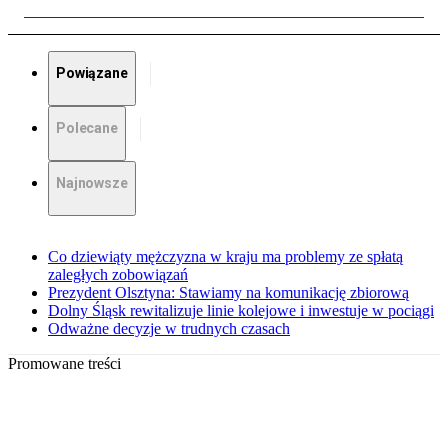
Powiązane
Polecane
Najnowsze
Co dziewiąty mężczyzna w kraju ma problemy ze spłatą
zaległych zobowiązań
Prezydent Olsztyna: Stawiamy na komunikację zbiorową
Dolny Śląsk rewitalizuje linie kolejowe i inwestuje w pociągi
Odważne decyzje w trudnych czasach
Promowane treści