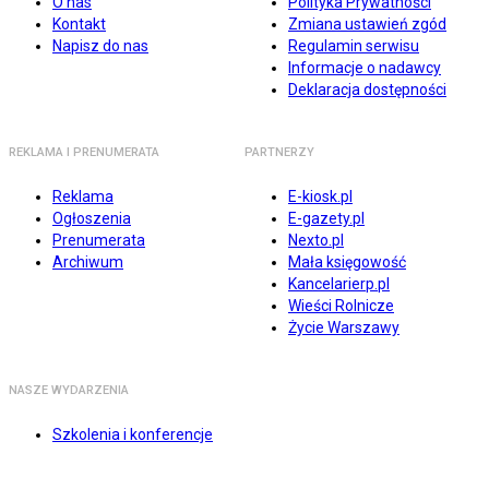
O nas
Polityka Prywatności
Kontakt
Zmiana ustawień zgód
Napisz do nas
Regulamin serwisu
Informacje o nadawcy
Deklaracja dostępności
REKLAMA I PRENUMERATA
PARTNERZY
Reklama
E-kiosk.pl
Ogłoszenia
E-gazety.pl
Prenumerata
Nexto.pl
Archiwum
Mała księgowość
Kancelarierp.pl
Wieści Rolnicze
Życie Warszawy
NASZE WYDARZENIA
Szkolenia i konferencje