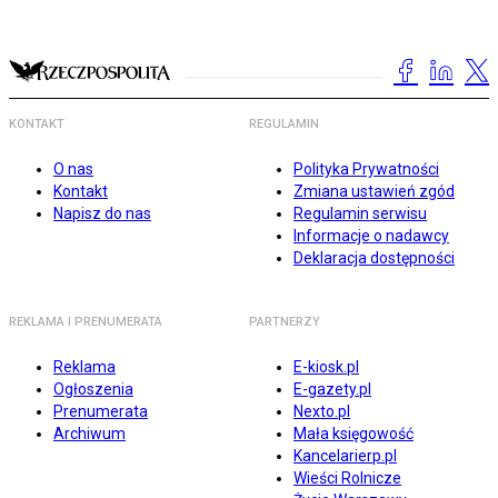
KONTAKT
REGULAMIN
O nas
Polityka Prywatności
Kontakt
Zmiana ustawień zgód
Napisz do nas
Regulamin serwisu
Informacje o nadawcy
Deklaracja dostępności
REKLAMA I PRENUMERATA
PARTNERZY
Reklama
E-kiosk.pl
Ogłoszenia
E-gazety.pl
Prenumerata
Nexto.pl
Archiwum
Mała księgowość
Kancelarierp.pl
Wieści Rolnicze