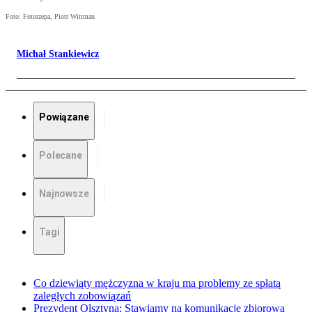
Foto: Fotorzepa, Piotr Wittman
Michał Stankiewicz
Powiązane
Polecane
Najnowsze
Tagi
Co dziewiąty mężczyzna w kraju ma problemy ze spłatą
zaległych zobowiązań
Prezydent Olsztyna: Stawiamy na komunikację zbiorową