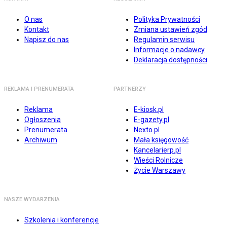
O nas
Polityka Prywatności
Kontakt
Zmiana ustawień zgód
Napisz do nas
Regulamin serwisu
Informacje o nadawcy
Deklaracja dostępności
REKLAMA I PRENUMERATA
PARTNERZY
Reklama
E-kiosk.pl
Ogłoszenia
E-gazety.pl
Prenumerata
Nexto.pl
Archiwum
Mała księgowość
Kancelarierp.pl
Wieści Rolnicze
Życie Warszawy
NASZE WYDARZENIA
Szkolenia i konferencje