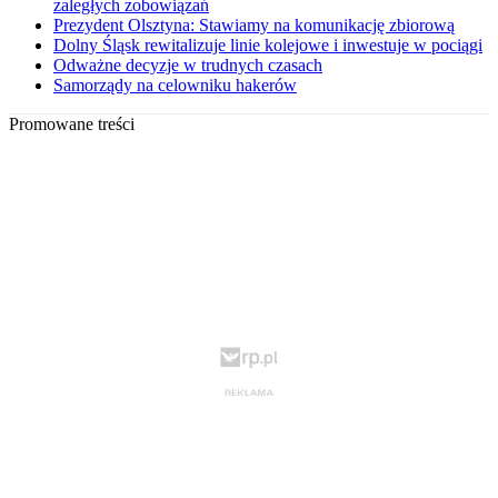
zaległych zobowiązań
Prezydent Olsztyna: Stawiamy na komunikację zbiorową
Dolny Śląsk rewitalizuje linie kolejowe i inwestuje w pociągi
Odważne decyzje w trudnych czasach
Samorządy na celowniku hakerów
Promowane treści