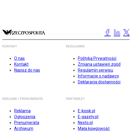
KONTAKT
REGULAMIN
O nas
Polityka Prywatności
Kontakt
Zmiana ustawień zgód
Napisz do nas
Regulamin serwisu
Informacje o nadawcy
Deklaracja dostępności
REKLAMA I PRENUMERATA
PARTNERZY
Reklama
E-kiosk.pl
Ogłoszenia
E-gazety.pl
Prenumerata
Nexto.pl
Archiwum
Mała księgowość