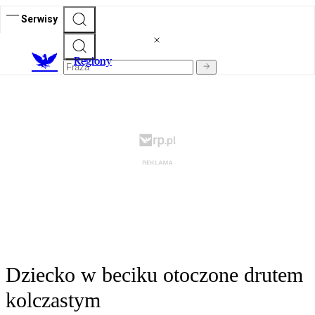
Serwisy
R
egiony
Dziecko w beciku otoczone drutem
kolczastym