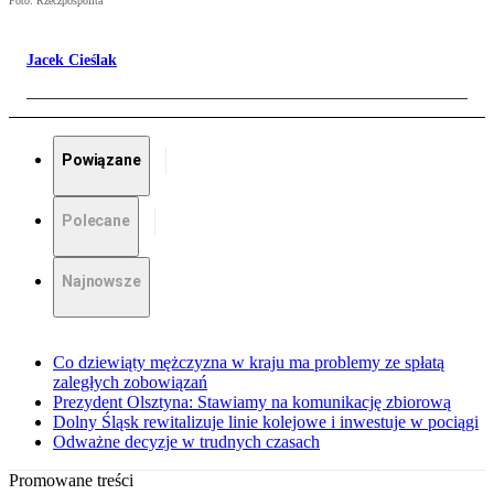
Foto: Rzeczpospolita
Jacek Cieślak
Powiązane
Polecane
Najnowsze
Co dziewiąty mężczyzna w kraju ma problemy ze spłatą
zaległych zobowiązań
Prezydent Olsztyna: Stawiamy na komunikację zbiorową
Dolny Śląsk rewitalizuje linie kolejowe i inwestuje w pociągi
Odważne decyzje w trudnych czasach
Promowane treści