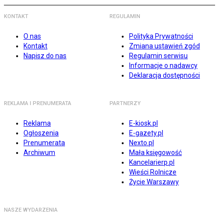
KONTAKT
REGULAMIN
O nas
Polityka Prywatności
Kontakt
Zmiana ustawień zgód
Napisz do nas
Regulamin serwisu
Informacje o nadawcy
Deklaracja dostępności
REKLAMA I PRENUMERATA
PARTNERZY
Reklama
E-kiosk.pl
Ogłoszenia
E-gazety.pl
Prenumerata
Nexto.pl
Archiwum
Mała księgowość
Kancelarierp.pl
Wieści Rolnicze
Życie Warszawy
NASZE WYDARZENIA