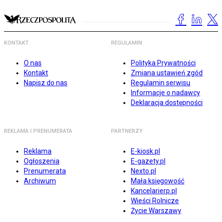
KONTAKT
REGULAMIN
O nas
Polityka Prywatności
Kontakt
Zmiana ustawień zgód
Napisz do nas
Regulamin serwisu
Informacje o nadawcy
Deklaracja dostępności
REKLAMA I PRENUMERATA
PARTNERZY
Reklama
E-kiosk.pl
Ogłoszenia
E-gazety.pl
Prenumerata
Nexto.pl
Archiwum
Mała księgowość
Kancelarierp.pl
Wieści Rolnicze
Życie Warszawy