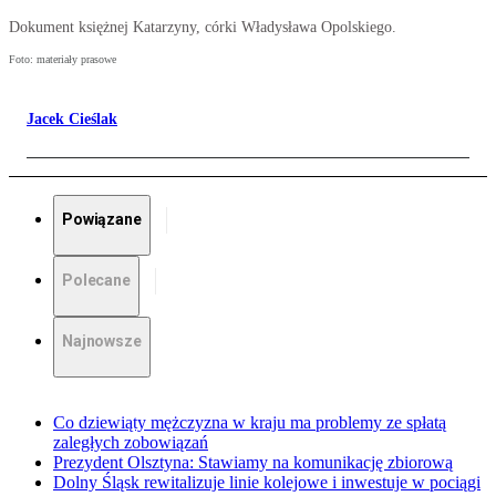
Dokument księżnej Katarzyny, córki Władysława Opolskiego.
Foto: materiały prasowe
Jacek Cieślak
Powiązane
Polecane
Najnowsze
Co dziewiąty mężczyzna w kraju ma problemy ze spłatą
zaległych zobowiązań
Prezydent Olsztyna: Stawiamy na komunikację zbiorową
Dolny Śląsk rewitalizuje linie kolejowe i inwestuje w pociągi