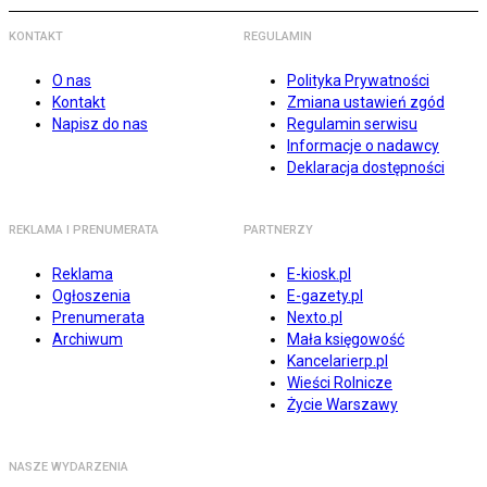
KONTAKT
REGULAMIN
O nas
Polityka Prywatności
Kontakt
Zmiana ustawień zgód
Napisz do nas
Regulamin serwisu
Informacje o nadawcy
Deklaracja dostępności
REKLAMA I PRENUMERATA
PARTNERZY
Reklama
E-kiosk.pl
Ogłoszenia
E-gazety.pl
Prenumerata
Nexto.pl
Archiwum
Mała księgowość
Kancelarierp.pl
Wieści Rolnicze
Życie Warszawy
NASZE WYDARZENIA