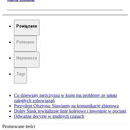
Powiązane
Polecane
Najnowsze
Tagi
Co dziewiąty mężczyzna w kraju ma problemy ze spłatą
zaległych zobowiązań
Prezydent Olsztyna: Stawiamy na komunikację zbiorową
Dolny Śląsk rewitalizuje linie kolejowe i inwestuje w pociągi
Odważne decyzje w trudnych czasach
Promowane treści