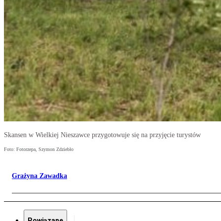
Skansen w Wielkiej Nieszawce przygotowuje się na przyjęcie turystów
Foto: Fotorzepa, Szymon Zdziebło
Grażyna Zawadka
Powiązane