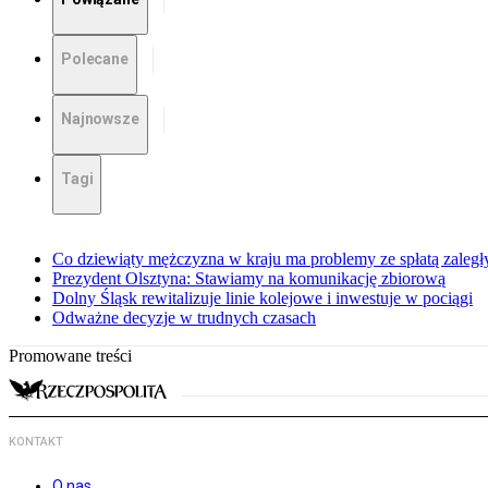
Polecane
Najnowsze
Tagi
Co dziewiąty mężczyzna w kraju ma problemy ze spłatą zaleg
Prezydent Olsztyna: Stawiamy na komunikację zbiorową
Dolny Śląsk rewitalizuje linie kolejowe i inwestuje w pociągi
Odważne decyzje w trudnych czasach
Promowane treści
KONTAKT
O nas