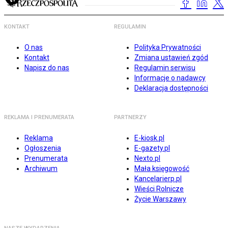
KONTAKT
REGULAMIN
O nas
Polityka Prywatności
Kontakt
Zmiana ustawień zgód
Napisz do nas
Regulamin serwisu
Informacje o nadawcy
Deklaracja dostępności
REKLAMA I PRENUMERATA
PARTNERZY
Reklama
E-kiosk.pl
Ogłoszenia
E-gazety.pl
Prenumerata
Nexto.pl
Archiwum
Mała księgowość
Kancelarierp.pl
Wieści Rolnicze
Życie Warszawy