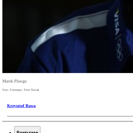
Marek Plawgo
Foto: Fotorzepa / Piotr Nowak
Krzysztof Rawa
Powiązane