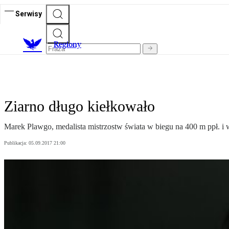
Serwisy
R
egiony
Ziarno długo kiełkowało
Marek Plawgo, medalista mistrzostw świata w biegu na 400 m ppł. i w
Publikacja:
05.09.2017 21:00