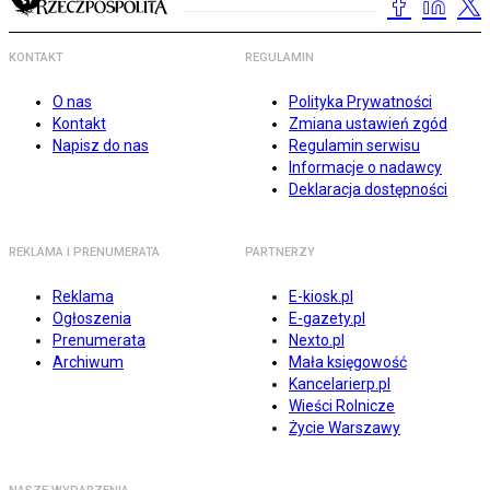
KONTAKT
REGULAMIN
O nas
Polityka Prywatności
Kontakt
Zmiana ustawień zgód
Napisz do nas
Regulamin serwisu
Informacje o nadawcy
Deklaracja dostępności
REKLAMA I PRENUMERATA
PARTNERZY
Reklama
E-kiosk.pl
Ogłoszenia
E-gazety.pl
Prenumerata
Nexto.pl
Archiwum
Mała księgowość
Kancelarierp.pl
Wieści Rolnicze
Życie Warszawy