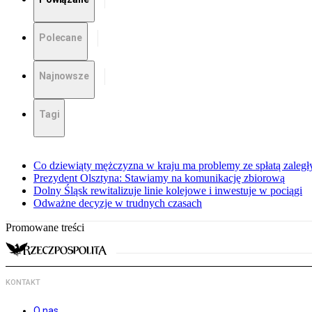
Polecane
Najnowsze
Tagi
Co dziewiąty mężczyzna w kraju ma problemy ze spłatą zaleg
Prezydent Olsztyna: Stawiamy na komunikację zbiorową
Dolny Śląsk rewitalizuje linie kolejowe i inwestuje w pociągi
Odważne decyzje w trudnych czasach
Promowane treści
KONTAKT
O nas