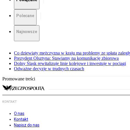
Polecane
Najnowsze
Co dziewiąty mężczyzna w kraju ma problemy ze spłatą zaleg
Prezydent Olsztyna: Stawiamy na komunikację zbiorową
Dolny Śląsk rewitalizuje linie kolejowe i inwestuje w pociągi
Odważne decyzje w trudnych czasach
Promowane treści
KONTAKT
O nas
Kontakt
Napisz do nas