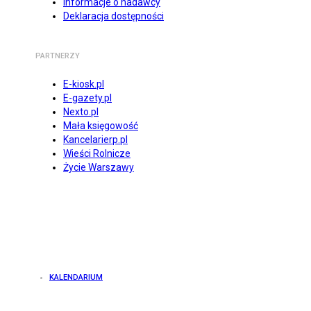
Informacje o nadawcy
Deklaracja dostępności
PARTNERZY
E-kiosk.pl
E-gazety.pl
Nexto.pl
Mała księgowość
Kancelarierp.pl
Wieści Rolnicze
Życie Warszawy
KALENDARIUM