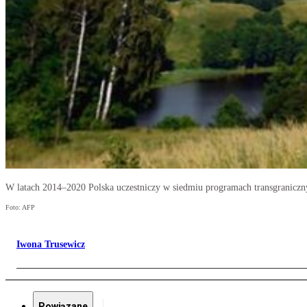
W latach 2014–2020 Polska uczestniczy w siedmiu programach transgraniczn
Foto: AFP
Iwona Trusewicz
Powiązane