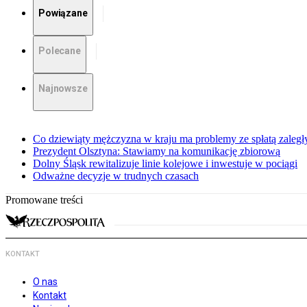
Powiązane
Polecane
Najnowsze
Co dziewiąty mężczyzna w kraju ma problemy ze spłatą zaleg
Prezydent Olsztyna: Stawiamy na komunikację zbiorową
Dolny Śląsk rewitalizuje linie kolejowe i inwestuje w pociągi
Odważne decyzje w trudnych czasach
Promowane treści
KONTAKT
O nas
Kontakt