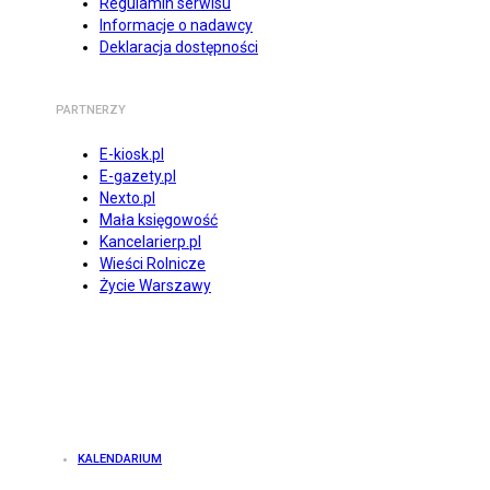
Regulamin serwisu
Informacje o nadawcy
Deklaracja dostępności
PARTNERZY
E-kiosk.pl
E-gazety.pl
Nexto.pl
Mała księgowość
Kancelarierp.pl
Wieści Rolnicze
Życie Warszawy
KALENDARIUM