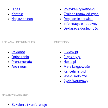
O nas
Polityka Prywatności
Kontakt
Zmiana ustawień zgód
Napisz do nas
Regulamin serwisu
Informacje o nadawcy
Deklaracja dostępności
REKLAMA I PRENUMERATA
PARTNERZY
Reklama
E-kiosk.pl
Ogłoszenia
E-gazety.pl
Prenumerata
Nexto.pl
Archiwum
Mała księgowość
Kancelarierp.pl
Wieści Rolnicze
Życie Warszawy
NASZE WYDARZENIA
Szkolenia i konferencje