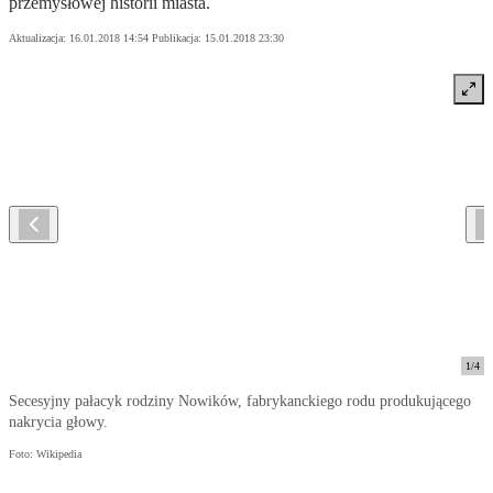
przemysłowej historii miasta.
Aktualizacja:
16.01.2018 14:54
Publikacja:
15.01.2018 23:30
1
/
4
Secesyjny pałacyk rodziny Nowików, fabrykanckiego rodu produkującego
nakrycia głowy.
Foto: Wikipedia