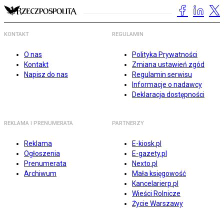
KONTAKT
REGULAMIN
O nas
Polityka Prywatności
Kontakt
Zmiana ustawień zgód
Napisz do nas
Regulamin serwisu
Informacje o nadawcy
Deklaracja dostępności
REKLAMA I PRENUMERATA
PARTNERZY
Reklama
E-kiosk.pl
Ogłoszenia
E-gazety.pl
Prenumerata
Nexto.pl
Archiwum
Mała księgowość
Kancelarierp.pl
Wieści Rolnicze
Życie Warszawy