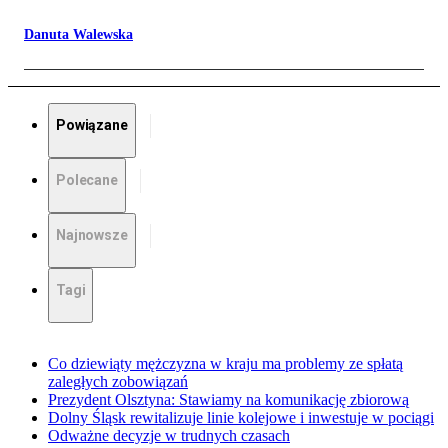
Danuta Walewska
Powiązane
Polecane
Najnowsze
Tagi
Co dziewiąty mężczyzna w kraju ma problemy ze spłatą
zaległych zobowiązań
Prezydent Olsztyna: Stawiamy na komunikację zbiorową
Dolny Śląsk rewitalizuje linie kolejowe i inwestuje w pociągi
Odważne decyzje w trudnych czasach