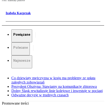
Foto: materiały prasowe
Izabela Kacprzak
Powiązane
Polecane
Najnowsze
Co dziewiąty mężczyzna w kraju ma problemy ze spłatą
zaległych zobowiązań
Prezydent Olsztyna: Stawiamy na komunikację zbiorową
Dolny Śląsk rewitalizuje linie kolejowe i inwestuje w pociągi
Odważne decyzje w trudnych czasach
Promowane treści