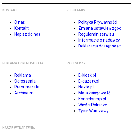
KONTAKT
REGULAMIN
O nas
Polityka Prywatności
Kontakt
Zmiana ustawień zgód
Napisz do nas
Regulamin serwisu
Informacje o nadawcy
Deklaracja dostępności
REKLAMA I PRENUMERATA
PARTNERZY
Reklama
E-kiosk.pl
Ogłoszenia
E-gazety.pl
Prenumerata
Nexto.pl
Archiwum
Mała księgowość
Kancelarierp.pl
Wieści Rolnicze
Życie Warszawy
NASZE WYDARZENIA