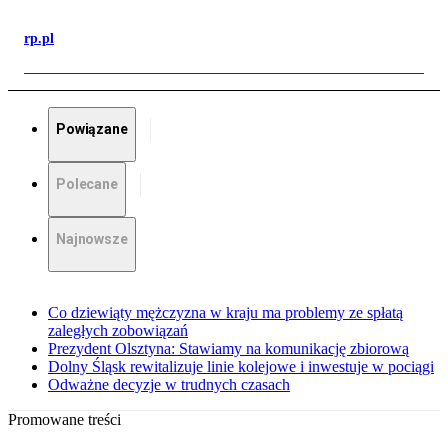
rp.pl
Powiązane
Polecane
Najnowsze
Co dziewiąty mężczyzna w kraju ma problemy ze spłatą
zaległych zobowiązań
Prezydent Olsztyna: Stawiamy na komunikację zbiorową
Dolny Śląsk rewitalizuje linie kolejowe i inwestuje w pociągi
Odważne decyzje w trudnych czasach
Promowane treści