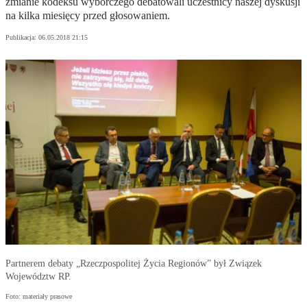
zmianie kodeksu wyborczego debatowali uczestnicy naszej dyskusji
na kilka miesięcy przed głosowaniem.
Publikacja:
06.05.2018 21:15
Partnerem debaty „Rzeczpospolitej Życia Regionów” był Związek
Województw RP.
Foto: materiały prasowe