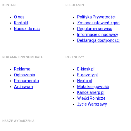
KONTAKT
REGULAMIN
O nas
Polityka Prywatności
Kontakt
Zmiana ustawień zgód
Napisz do nas
Regulamin serwisu
Informacje o nadawcy
Deklaracja dostępności
REKLAMA I PRENUMERATA
PARTNERZY
Reklama
E-kiosk.pl
Ogłoszenia
E-gazety.pl
Prenumerata
Nexto.pl
Archiwum
Mała księgowość
Kancelarierp.pl
Wieści Rolnicze
Życie Warszawy
NASZE WYDARZENIA